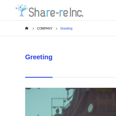
COMPANY
Greeting
会社概要
Greeting
SERVICE
company
Social con
ITトー