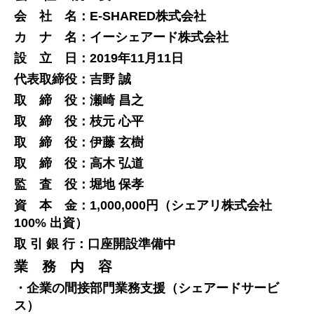
会 社 名：E-SHARED株式会社
カ ナ 名：イーシェアード株式会社
設 立 日：2019年11月11日
代表取締役：吉野 誠
取 締 役：瀬崎 昌之
取 締 役：枝元 心平
取 締 役：伊藤 玄樹
取 締 役：高木 弘道
監 査 役：堀地 保孝
資 本 金：1,000,000円（シェアリ株式会社
100% 出資）
取 引 銀 行：口座開設準備中
業 務 内 容
・企業の間接部門業務支援（シェアードサービ
ス）